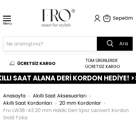
Sepetim
Menu
Ara
TÜM ÜRÜNLERDE
ÜCRETSİZ KARGO
ÜCRETSİZ KARGO
I SAAT ALANA DERİ KORDON HEDİYE! >>>>>
Anasayfa
Akıllı Saat Aksesuarları
Akıllı Saat Kordonları
20 mm Kordonlar
Fro LW38-43 20 mm Hakiki Deri Spor Lacivert Kordon
Gold Toka