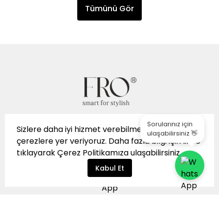
Tümünü Gör
Sorularınız için
Sizlere daha iyi hizmet verebilmek için sitemizde
ulaşabilirsiniz 👋
çerezlere yer veriyoruz. Daha fazla bilgi için
linke
tıklayarak
Çerez Politikamıza
ulaşabilirsiniz.
Kabul Et
👩‍💼 WhatsApp Müşteri
İptal
Hizmetleri