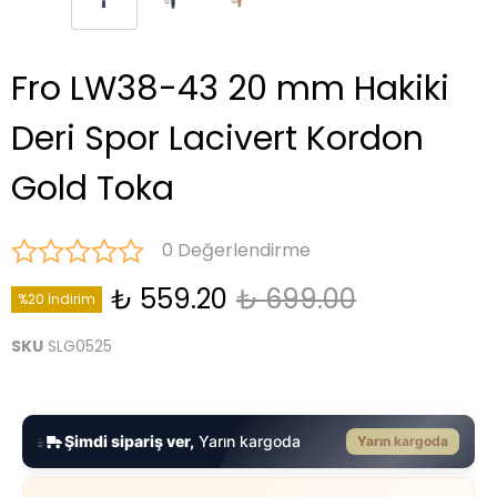
Fro LW38-43 20 mm Hakiki
Deri Spor Lacivert Kordon
Gold Toka
0 Değerlendirme
₺ 559.20
₺ 699.00
%20 İndirim
SKU
SLG0525
Şimdi sipariş ver,
Yarın kargoda
Yarın kargoda