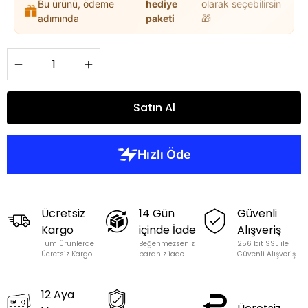
Bu ürünü, ödeme
hediye
olarak seçebilirsin
adımında
paketi
🎁
Satın Al
Ücretsiz
14 Gün
Güvenli
Kargo
içinde İade
Alışveriş
Tüm Ürünlerde
Beğenmezseniz
256 bit SSL ile
Ücretsiz Kargo
paranız iade.
Güvenli Alışveriş
12 Aya