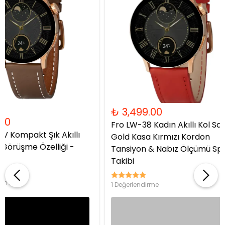
₺ 3,599.00
₺ 3,599.00
₺ 3,239.00
₺ 3,239.00
Fro LW-43V Ultra İnce Şık Akıllı
Fro LW-43V Ultr
Saat - Silver Kasa
Saat - Gold Ka
12 Değerlendirme
12 Değerlendirme