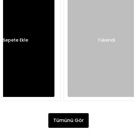
Sepete Ekle
Sepe
Tümünü Gör