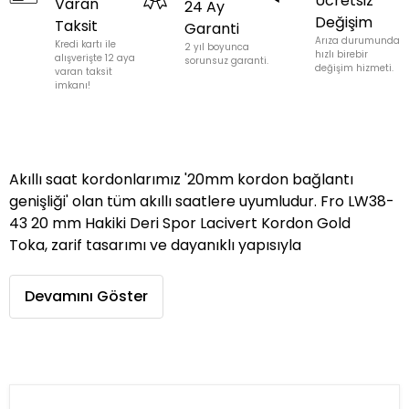
Ücretsiz
Varan
24 Ay
Değişim
Taksit
Garanti
Arıza durumunda
Kredi kartı ile
2 yıl boyunca
hızlı birebir
alışverişte 12 aya
sorunsuz garanti.
değişim hizmeti.
varan taksit
imkanı!
Akıllı saat kordonlarımız '20mm kordon bağlantı
genişliği' olan tüm akıllı saatlere uyumludur. Fro LW38-
43 20 mm Hakiki Deri Spor Lacivert Kordon Gold
Toka, zarif tasarımı ve dayanıklı yapısıyla
Devamını Göster