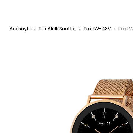
Anasayfa
Fro Akıllı Saatler
Fro LW-43V
Fro LW