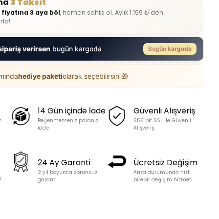
ına
3 Taksit
 fiyatına 3 aya böl
, hemen sahip ol. Aylık 1.199 ₺'den
rla!
sipariş verirsen
bugün kargoda
Bugün kargoda
ımında
hediye paketi
olarak seçebilirsin 🎁
14 Gün içinde İade
Güvenli Alışveriş
z
Beğenmezseniz paranız
256 bit SSL ile Güvenli
iade.
Alışveriş
24 Ay Garanti
Ücretsiz Değişim
2 yıl boyunca sorunsuz
Arıza durumunda hızlı
e
garanti.
birebir değişim hizmeti.