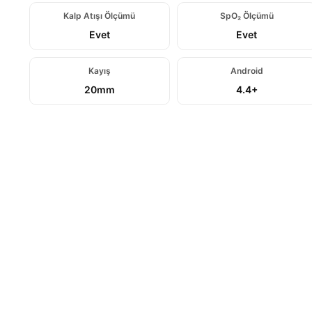
Kalp Atışı Ölçümü
SpO₂ Ölçümü
Evet
Evet
Kayış
Android
20mm
4.4+