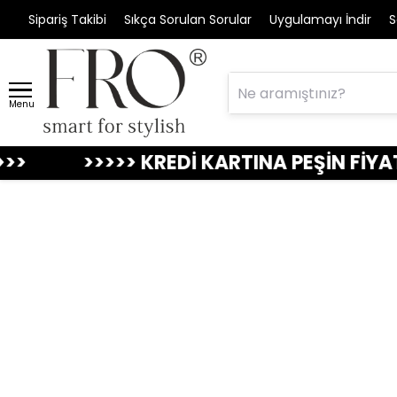
Sipariş Takibi
Sıkça Sorulan Sorular
Uygulamayı İndir
S
Menu
EDİ KARTINA PEŞİN FİYATINA 3 TAKSİT FIR