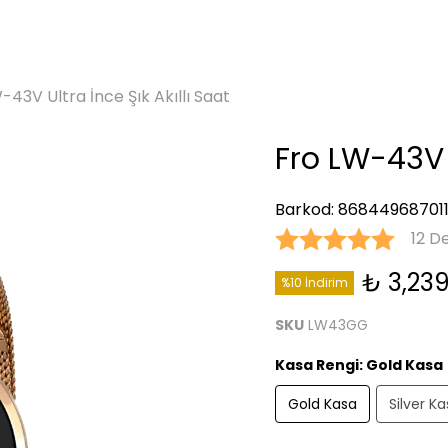
-43V Ultra İnce Şık Akıllı Saat
Fro LW-43V U
Barkod
:
86844968701
12 D
₺ 3,23
%10 İndirim
SKU
LW43GG
Kasa Rengi
:
Gold Kasa
Gold Kasa
Silver K