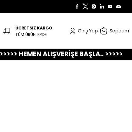
ÜCRETSİZ KARGO
Giriş Yap
Sepetim
TÜM ÜRÜNLERDE
ŞVERİŞE BAŞLA.. >>>>>
>>>>> AKILLI