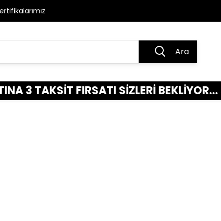
ertifikalarımız
Ara
SATI SİZLERİ BEKLİYOR... >>>>> HEMEN ALI