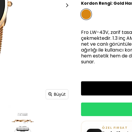
Kordon Rengi
:
Gold Ha
Fro LW-43V, zarif tasar
çekmektedir. 1.3 inç 
net ve canlı görüntüler
ağırlığı ile kullanıcı 
hem estetik hem de da
sunar.
Büyüt
ÖZEL FIRSAT