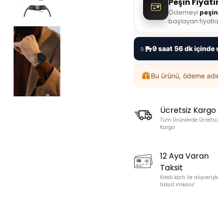
Peşin Fiyat
Ödemeyi
peşin
başlayan fiyatla
9 saat 56 dk içinde 
Bu ürünü, ödeme ad
Ücretsiz Kargo
Tüm Ürünlerde Ücretsi
Kargo
12 Aya Varan
Taksit
Kredi kartı ile alışverişt
taksit imkanı!