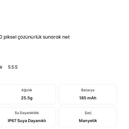
360 piksel çözünürlük sunarak net
e
S.S.S
Ağırlık
Batarya
25.5g
185 mAh
Su Dayanıklılık
Şarj
IP67 Suya Dayanıklı
Manyetik