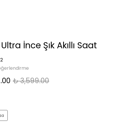
ltra İnce Şık Akıllı Saat
12
eğerlendirme
9.00
₺ 3,599.00
asa