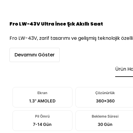
Fro LW-43V Ultra İnce Şık Akıllı Saat
Fro LW-43V, zarif tasarımı ve gelişmiş teknolojik özel
Devamını Göster
Ürün H
Ekran
Çözünürlük
1.3" AMOLED
360×360
Pil Ömrü
Bekleme Süresi
7-14 Gün
30 Gün