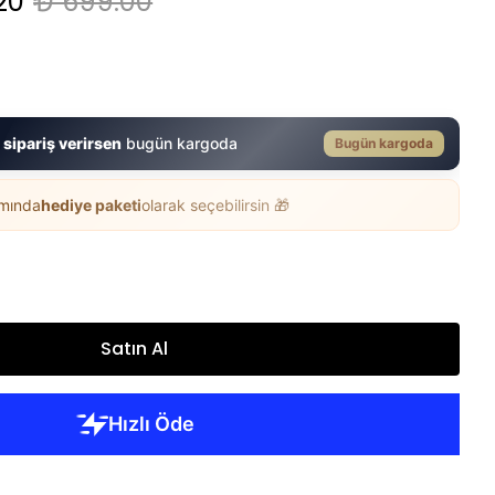
20
₺ 699.00
 sipariş verirsen
bugün kargoda
Bugün kargoda
ımında
hediye paketi
olarak seçebilirsin 🎁
Satın Al