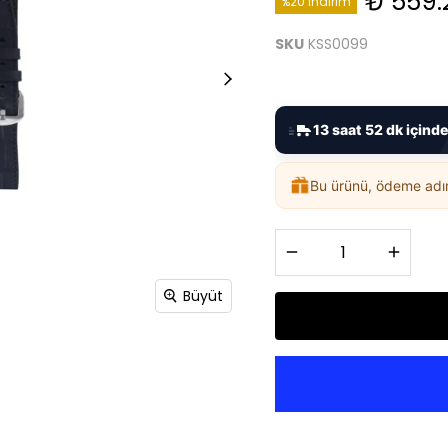
₺ 559.
%20 İndirim
SKU
KSS0099
13 saat 52 dk içinde
Bu ürünü, ödeme ad
Büyüt