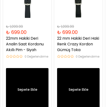
₺ 1,099.99
₺ 1,099.99
₺ 699.00
₺ 699.00
22mm Hakiki Deri
22 mm Hakiki Deri Haki
Analin Saat Kordonu
Renk Crazy Kordon
Akıllı Pim - Siyah
Gümüş Toka
0 Değerlendirme
0 Değerlendirme
Sepete Ekle
Sepete Ekle