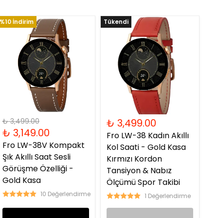
%10 İndirim
Tükendi
₺ 3,499.00
₺ 3,499.00
₺ 3,149.00
Fro LW-38 Kadın Akıllı
Fro LW-38V Kompakt
Kol Saati - Gold Kasa
Şık Akıllı Saat Sesli
Kırmızı Kordon
Görüşme Özelliği -
Tansiyon & Nabız
Gold Kasa
Ölçümü Spor Takibi
10 Değerlendirme
1 Değerlendirme