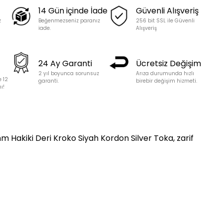
14 Gün içinde İade
Güvenli Alışveriş
z
Beğenmezseniz paranız
256 bit SSL ile Güvenli
iade.
Alışveriş
24 Ay Garanti
Ücretsiz Değişim
2 yıl boyunca sorunsuz
Arıza durumunda hızlı
e 12
garanti.
birebir değişim hizmeti.
ı!
m Hakiki Deri Kroko Siyah Kordon Silver Toka, zarif