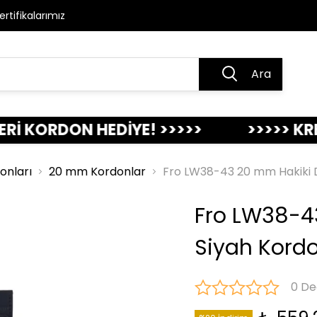
ertifikalarımız
Ara
RDON HEDİYE! >>>>>
>>>>> KREDİ KAR
donları
20 mm Kordonlar
Fro LW38-43 20 mm Hakiki D
Fro LW38-4
Siyah Kordo
0 De