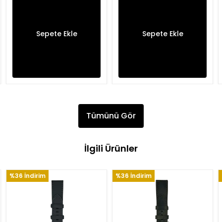
Sepete Ekle
Sepete Ekle
Tümünü Gör
İlgili Ürünler
%36 İndirim
%36 İndirim