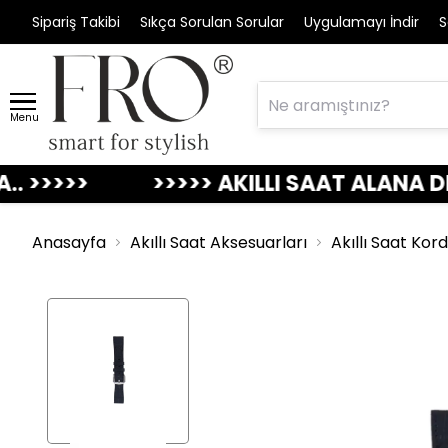
Sipariş Takibi
Sıkça Sorulan Sorular
Uygulamayı İndir
S
Menu
>
>>>>> AKILLI SAAT ALANA DERİ KO
Anasayfa
Akıllı Saat Aksesuarları
Akıllı Saat Kor