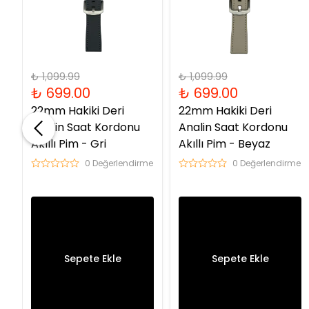
₺ 1,099.99
₺ 1,099.99
₺ 699.00
₺ 699.00
22mm Hakiki Deri
22mm Hakiki Deri
Analin Saat Kordonu
Analin Saat Kordonu
Akıllı Pim - Gri
Akıllı Pim - Beyaz
me
0 Değerlendirme
0 Değerlendirme
Sepete Ekle
Sepete Ekle