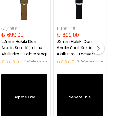
₺ 1,099.99
₺ 1,099.99
₺ 
₺ 699.00
₺ 699.00
₺
22mm Hakiki Deri
22mm Hakiki Deri
2
Analin Saat Kordonu
Analin Saat Kordonu
A
Akıllı Pim - Kahverengi
Akıllı Pim - Lacivert
Ak
0 Değerlendirme
0 Değerlendirme
Sepete Ekle
Sepete Ekle