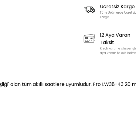
Ücretsiz Kargo
Tüm Ürünlerde Ücretsi
Kargo
12 Aya Varan
Taksit
Kredi kartı ile alışverişt
aya varan taksit imkan
liği' olan tüm akıllı saatlere uyumludur. Fro LW38-43 20 m