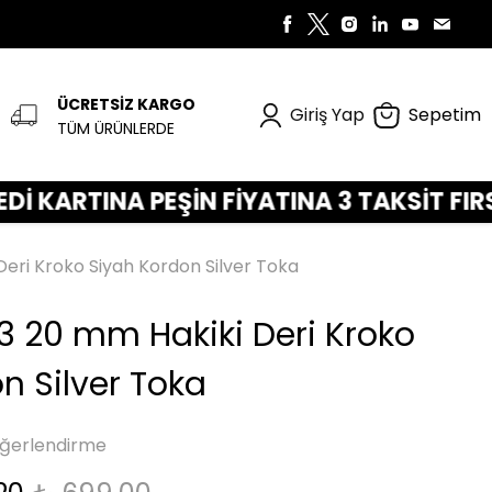
ÜCRETSİZ KARGO
Giriş Yap
Sepetim
TÜM ÜRÜNLERDE
TINA PEŞİN FİYATINA 3 TAKSİT FIRSATI SİZ
eri Kroko Siyah Kordon Silver Toka
3 20 mm Hakiki Deri Kroko
n Silver Toka
ğerlendirme