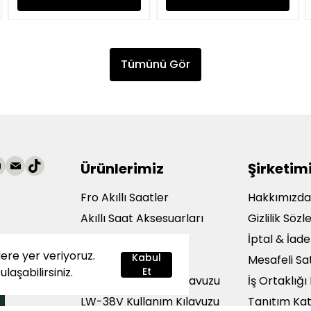
Tümünü Gör
Ürünlerimiz
Şirketim
Fro Akıllı Saatler
Hakkımızd
Akıllı Saat Aksesuarları
Gizlilik Söz
Çok Satanlar
İptal & İade
lere yer veriyoruz.
şteri
Kabul
Siparişlerim
Mesafeli Sa
ulaşabilirsiniz.
Et
LW-43V Kullanım Kılavuzu
İş Ortaklığ
LW-38V Kullanım Kılavuzu
Tanıtım Ka