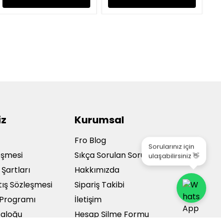
iz
Kurumsal
a
Fro Blog
Sorularınız için
ulaşabilirsiniz 👋
leşmesi
Sıkça Sorulan Sorular
 Şartları
Hakkımızda
tış Sözleşmesi
Sipariş Takibi
ı Programı
İletişim
taloğu
Hesap Silme Formu