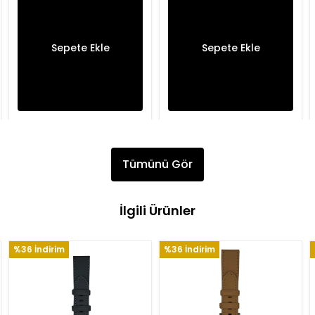
Sepete Ekle
Sepete Ekle
Tümünü Gör
İlgili Ürünler
%36 İndirim
%36 İndirim