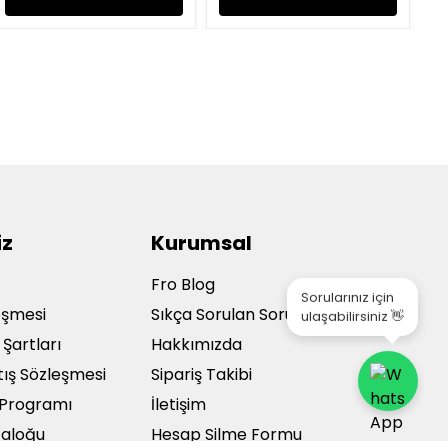
iz
Kurumsal
a
Fro Blog
Sorularınız için
leşmesi
Sıkça Sorulan Sorular
ulaşabilirsiniz 👋
 Şartları
Hakkımızda
tış Sözleşmesi
Sipariş Takibi
ı Programı
İletişim
taloğu
Hesap Silme Formu