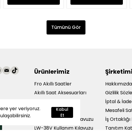
Tümünü Gör
Ürünlerimiz
Şirketim
Fro Akıllı Saatler
Hakkımızd
Akıllı Saat Aksesuarları
Gizlilik Söz
Çok Satanlar
İptal & İade
lere yer veriyoruz.
şteri
Kabul
Siparişlerim
Mesafeli Sa
ulaşabilirsiniz.
Et
LW-43V Kullanım Kılavuzu
İş Ortaklığ
LW-38V Kullanım Kılavuzu
Tanıtım Ka