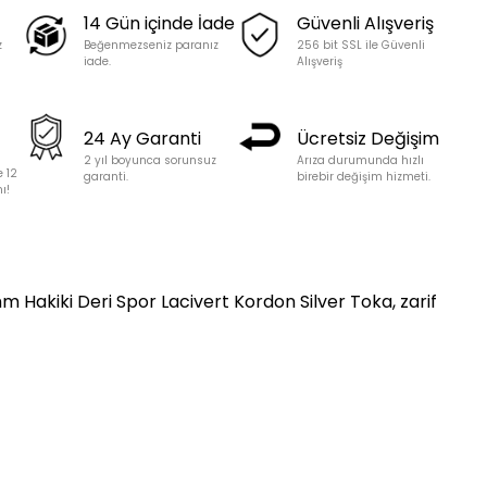
14 Gün içinde İade
Güvenli Alışveriş
z
Beğenmezseniz paranız
256 bit SSL ile Güvenli
iade.
Alışveriş
24 Ay Garanti
Ücretsiz Değişim
2 yıl boyunca sorunsuz
Arıza durumunda hızlı
e 12
garanti.
birebir değişim hizmeti.
ı!
m Hakiki Deri Spor Lacivert Kordon Silver Toka, zarif