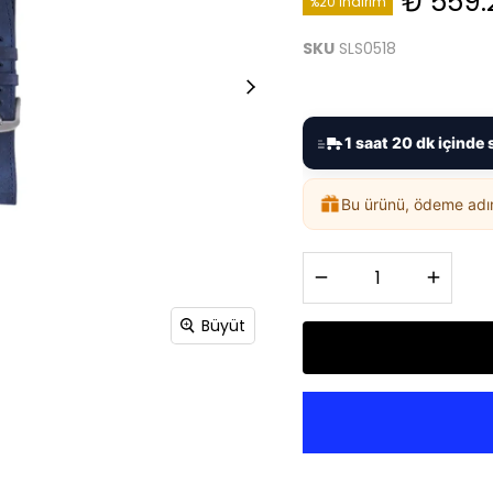
₺ 559.
%20 İndirim
SKU
SLS0518
1 saat 20 dk içinde 
Bu ürünü, ödeme ad
Büyüt