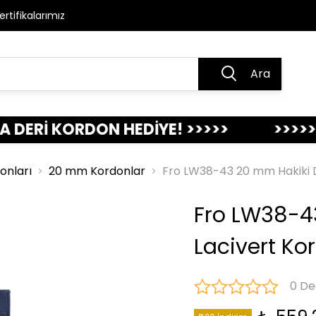
ertifikalarımız
Ara
 KORDON HEDİYE! >>>>>
>>>>> KREDİ 
donları
20 mm Kordonlar
Fro LW38-43 20 mm Hakiki D
Fro LW38-4
Lacivert Ko
0 De