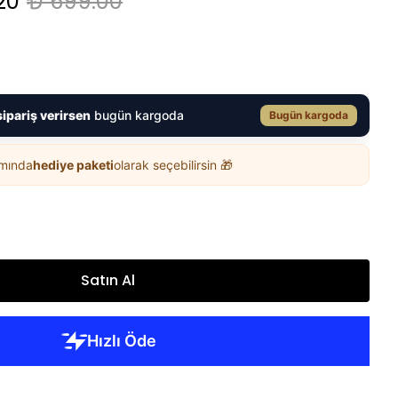
20
₺ 699.00
sipariş verirsen
bugün kargoda
Bugün kargoda
ımında
hediye paketi
olarak seçebilirsin 🎁
Satın Al