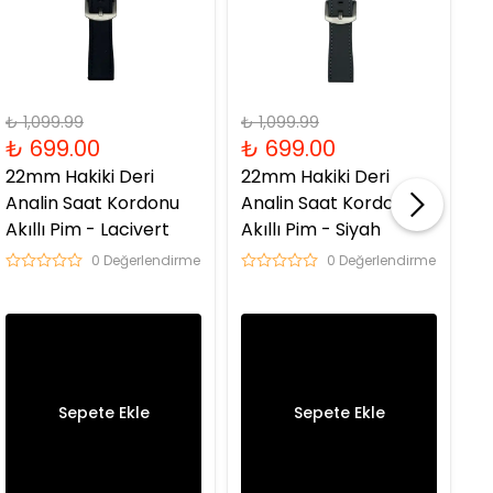
₺ 1,099.99
₺ 1,099.99
₺ 
₺ 699.00
₺ 699.00
₺
22mm Hakiki Deri
22mm Hakiki Deri
2
Analin Saat Kordonu
Analin Saat Kordonu
R
Akıllı Pim - Lacivert
Akıllı Pim - Siyah
G
0 Değerlendirme
0 Değerlendirme
Sepete Ekle
Sepete Ekle