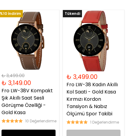
%10 İndirim
Tükendi
₺ 3,499.00
₺ 3,499.00
₺ 3,149.00
Fro LW-38 Kadın Akıllı
Fro LW-38V Kompakt
Kol Saati - Gold Kasa
Şık Akıllı Saat Sesli
Kırmızı Kordon
Görüşme Özelliği -
Tansiyon & Nabız
Gold Kasa
Ölçümü Spor Takibi
10 Değerlendirme
1 Değerlendirme