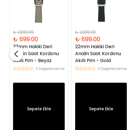
₺ 1,099.99
₺ 1,099.99
₺ 699.00
₺ 699.00
22mm Hakiki Deri
22mm Hakiki Deri
Analin Saat Kordonu
Analin Saat Kordonu
Akıllı Pim - Beyaz
Akıllı Pim - Gold
me
0 Değerlendirme
0 Değerlendirme
Sepete Ekle
Sepete Ekle