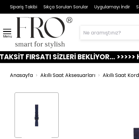
Sipariş Takibi
Sıkça Sorulan Sorular
Uygulamayı İndir
S
Menu
FIRSATI SİZLERİ BEKLİYOR... >>>>> HEMEN 
Anasayfa
Akıllı Saat Aksesuarları
Akıllı Saat Kor