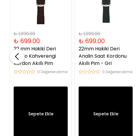
₺ 1,099.99
₺ 1,099.99
₺ 699.00
₺ 699.00
22 mm Hakiki Deri
22mm Hakiki Deri
Kroko Kahverengi
Analin Saat Kordonu
r
Kordon Akıllı Pim
Akıllı Pim - Gri
0 Değerlendirme
0 Değerlendirme
me
Sepete Ekle
Sepete Ekle