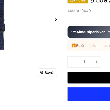
₺ 559.
%20 İndirim
SKU
DLS0440
Şimdi sipariş ver,
P
Bu ürünü, ödeme ad
Büyüt