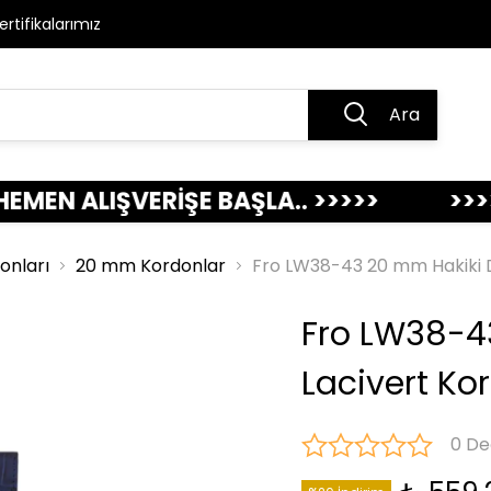
ertifikalarımız
Ara
ALIŞVERİŞE BAŞLA.. >>>>>
>>>>> AKI
donları
20 mm Kordonlar
Fro LW38-43 20 mm Hakiki D
Fro LW38-4
Lacivert Ko
0 De