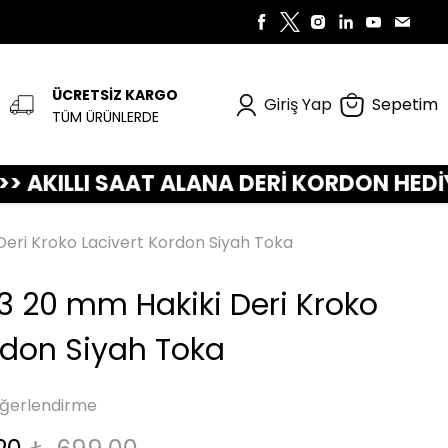
ÜCRETSİZ KARGO
Giriş Yap
Sepetim
TÜM ÜRÜNLERDE
LLI SAAT ALANA DERİ KORDON HEDİYE! >>>
eri Kroko Lacivert Kordon Siyah Toka
3 20 mm Hakiki Deri Kroko
rdon Siyah Toka
ğerlendirme