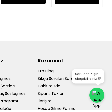
iz
Kurumsal
a
Fro Blog
Sorularınız için
ulaşabilirsiniz 👋
leşmesi
Sıkça Sorulan Sorular
 Şartları
Hakkımızda
tış Sözleşmesi
Sipariş Takibi
ı Programı
İletişim
taloğu
Hesap Silme Formu