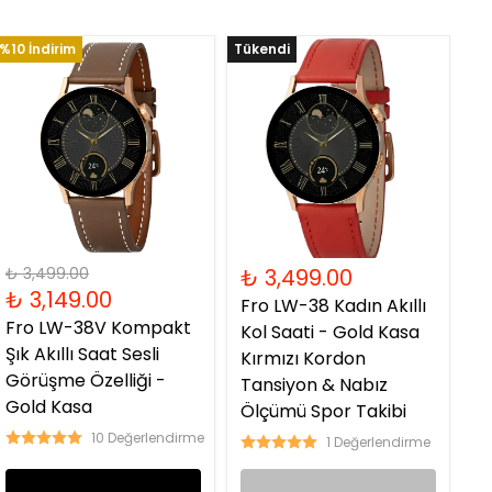
%10 İndirim
Tükendi
₺ 3,499.00
₺ 3,499.00
₺ 3,149.00
Fro LW-38 Kadın Akıllı
Fro LW-38V Kompakt
Kol Saati - Gold Kasa
Şık Akıllı Saat Sesli
Kırmızı Kordon
Görüşme Özelliği -
Tansiyon & Nabız
Gold Kasa
Ölçümü Spor Takibi
10 Değerlendirme
1 Değerlendirme