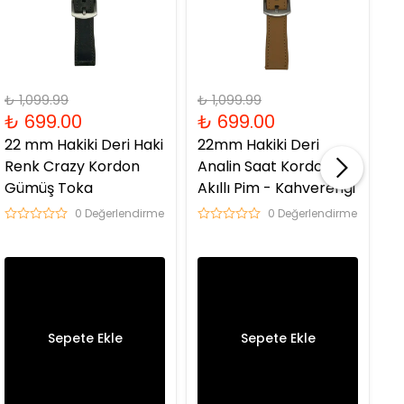
₺ 1,099.99
₺ 1,099.99
₺ 
₺ 699.00
₺ 699.00
₺
22 mm Hakiki Deri Haki
22mm Hakiki Deri
2
Renk Crazy Kordon
Analin Saat Kordonu
A
Gümüş Toka
Akıllı Pim - Kahverengi
Ak
0 Değerlendirme
0 Değerlendirme
Sepete Ekle
Sepete Ekle