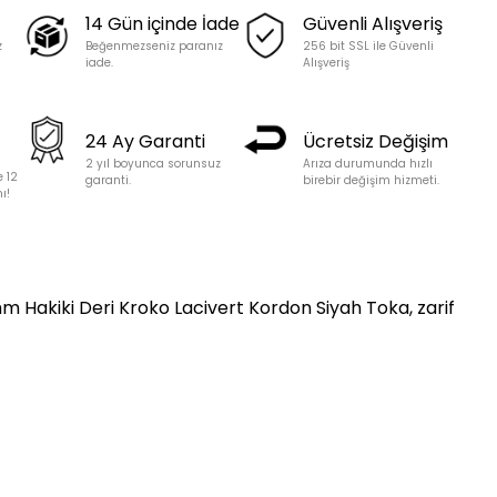
14 Gün içinde İade
Güvenli Alışveriş
z
Beğenmezseniz paranız
256 bit SSL ile Güvenli
iade.
Alışveriş
24 Ay Garanti
Ücretsiz Değişim
2 yıl boyunca sorunsuz
Arıza durumunda hızlı
e 12
garanti.
birebir değişim hizmeti.
ı!
m Hakiki Deri Kroko Lacivert Kordon Siyah Toka, zarif