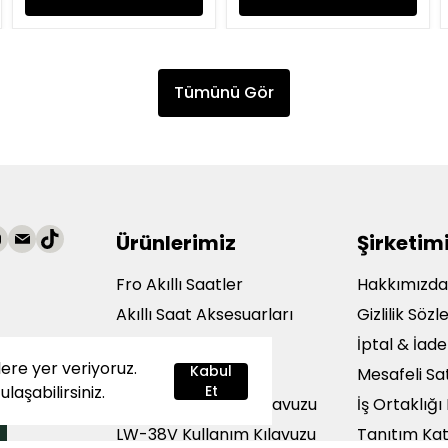
Tümünü Gör
Ürünlerimiz
Şirketim
Fro Akıllı Saatler
Hakkımızd
Akıllı Saat Aksesuarları
Gizlilik Söz
Çok Satanlar
İptal & İade
lere yer veriyoruz.
şteri
Kabul
Siparişlerim
Mesafeli Sa
ulaşabilirsiniz.
Et
LW-43V Kullanım Kılavuzu
İş Ortaklığ
LW-38V Kullanım Kılavuzu
Tanıtım Ka