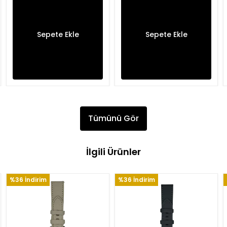
Sepete Ekle
Sepete Ekle
Tümünü Gör
İlgili Ürünler
%36 İndirim
%36 İndirim