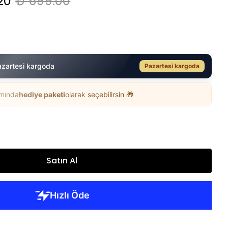
20
₺ 699.00
azartesi kargoda
Pazartesi kargoda
ımında
hediye paketi
olarak seçebilirsin 🎁
Satın Al