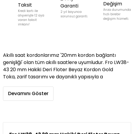
Değişim
Taksit
Garanti
Arıza durumunda
Kredi kartı ile
2 yıl boyunca
hızlı birebir
alışverişte 12 aya
sorunsuz garanti.
değişim hizmeti.
varan taksit
imkanı!
Akıllı saat kordonlarımız '20mm kordon bağlantı
genişliği' olan tüm akıllı saatlere uyumludur. Fro LW38-
43 20 mm Hakiki Deri Floter Beyaz Kordon Gold
Toka, zarif tasarımı ve dayanıklı yapısıyla a
Devamını Göster