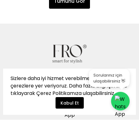
Tümünü Gör
Sorularınız için
Sizlere daha iyi hizmet verebilmek için sitemizde
ulaşabilirsiniz 👋
çerezlere yer veriyoruz. Daha fazla bilgi için
linke
tıklayarak
Çerez Politikamıza
ulaşabilirsiniz.
Kabul Et
👩‍💼 WhatsApp Müşteri
İptal
Hizmetleri