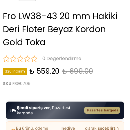
Fro LW38-43 20 mm Hakiki
Deri Floter Beyaz Kordon
Gold Toka
0 Değerlendirme
₺ 559.20
₺ 699.00
%20 İndirim
SKU
FBG0709
Şimdi sipariş ver,
Pazartesi
Pazartesi kargoda
kargoda
Bu ürünü, ödeme
hediye
olarak seçebilirsin