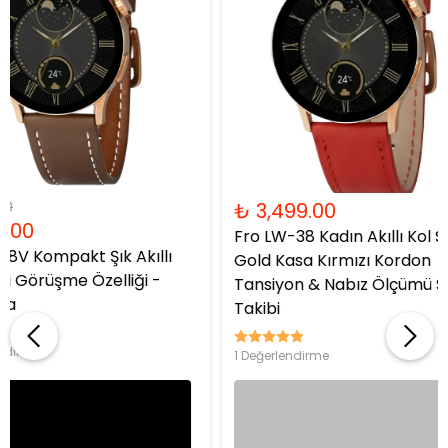
₺ 3,599.00
₺ 3,599.00
₺ 3,239.00
₺ 3,239.00
Fro LW-43V Ultra İnce Şık Akıllı
Fro LW-43V Ultr
Saat - Silver Kasa
Saat - Gold Ka
12 Değerlendirme
12 Değerlendirme