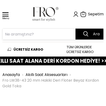
Sepetim
Menu
Ara
TÜM ÜRÜNLERDE
ÜCRETSİZ KARGO
ÜCRETSİZ KARGO
 SAAT ALANA DERİ KORDON HEDİYE! >>>>>
Anasayfa
Akıllı Saat Aksesuarları
Fro LW38-43 20 mm Hakiki Deri Floter Beyaz Kordon
Gold Toka