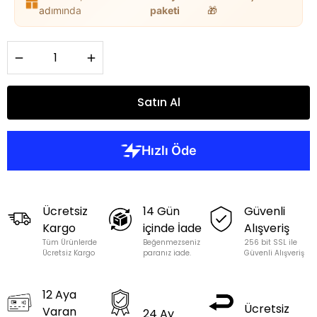
adımında
paketi
🎁
Satın Al
Ücretsiz
14 Gün
Güvenli
Kargo
içinde İade
Alışveriş
Tüm Ürünlerde
Beğenmezseniz
256 bit SSL ile
Ücretsiz Kargo
paranız iade.
Güvenli Alışveriş
12 Aya
Ücretsiz
Varan
24 Ay