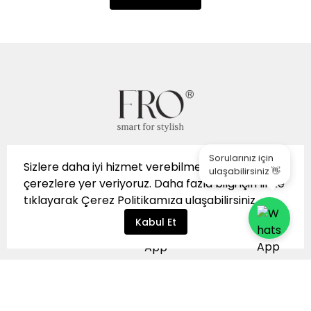
Sorularınız için
Sizlere daha iyi hizmet verebilmek için sitemizde
ulaşabilirsiniz 👋
çerezlere yer veriyoruz. Daha fazla bilgi için
linke
tıklayarak
Çerez Politikamıza
ulaşabilirsiniz.
Kabul Et
👩‍💼 WhatsApp Müşteri
İptal
Hizmetleri