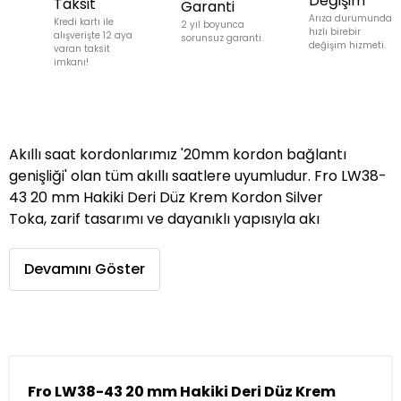
Değişim
Taksit
Garanti
Arıza durumunda
Kredi kartı ile
2 yıl boyunca
hızlı birebir
alışverişte 12 aya
sorunsuz garanti.
değişim hizmeti.
varan taksit
imkanı!
Akıllı saat kordonlarımız '20mm kordon bağlantı
genişliği' olan tüm akıllı saatlere uyumludur. Fro LW38-
43 20 mm Hakiki Deri Düz Krem Kordon Silver
Toka, zarif tasarımı ve dayanıklı yapısıyla akı
Devamını Göster
Fro LW38-43 20 mm Hakiki Deri Düz Krem