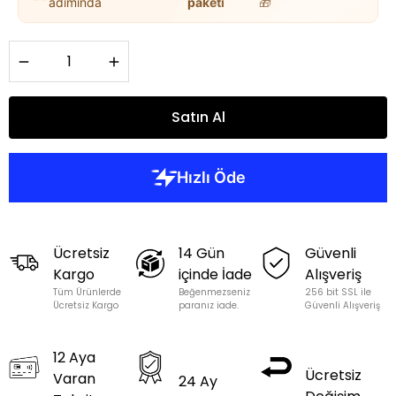
adımında
paketi
🎁
Satın Al
Ücretsiz
14 Gün
Güvenli
Kargo
içinde İade
Alışveriş
Tüm Ürünlerde
Beğenmezseniz
256 bit SSL ile
Ücretsiz Kargo
paranız iade.
Güvenli Alışveriş
12 Aya
Ücretsiz
Varan
24 Ay