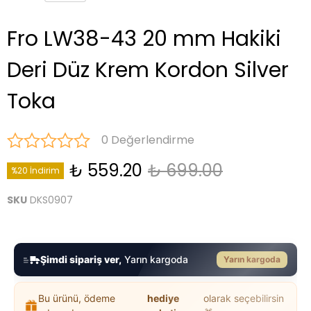
Fro LW38-43 20 mm Hakiki
Deri Düz Krem Kordon Silver
Toka
0 Değerlendirme
₺ 559.20
₺ 699.00
%20 İndirim
SKU
DKS0907
Şimdi sipariş ver,
Yarın kargoda
Yarın kargoda
Bu ürünü, ödeme
hediye
olarak seçebilirsin