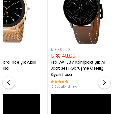
₺ 3,499.00
Fro LW-38 Kadın Akıllı Kol Saati -
akt Şık Akıllı
Gold Kasa Kırmızı Kordon
me Özelliği -
Tansiyon & Nabız Ölçümü Spor
Takibi
1 Değerlendirme