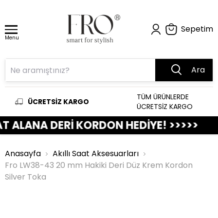
Sepetim
Menu
Ara
TÜM ÜRÜNLERDE
ÜCRETSİZ KARGO
ÜCRETSİZ KARGO
ALANA DERİ KORDON HEDİYE! >>>>>
>>
Anasayfa
Akıllı Saat Aksesuarları
Fro LW38-43 20 mm Hakiki Deri Düz Krem Kordon
Silver Toka