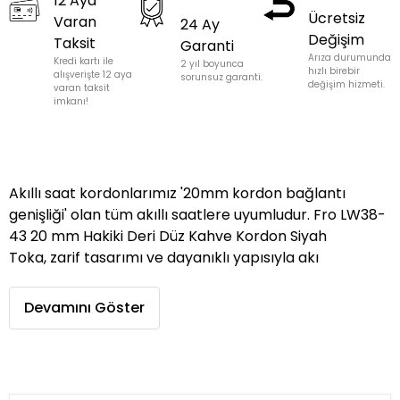
12 Aya
Ücretsiz
Varan
24 Ay
Değişim
Taksit
Garanti
Arıza durumunda
Kredi kartı ile
2 yıl boyunca
hızlı birebir
alışverişte 12 aya
sorunsuz garanti.
değişim hizmeti.
varan taksit
imkanı!
Akıllı saat kordonlarımız '20mm kordon bağlantı
genişliği' olan tüm akıllı saatlere uyumludur. Fro LW38-
43 20 mm Hakiki Deri Düz Kahve Kordon Siyah
Toka, zarif tasarımı ve dayanıklı yapısıyla akı
Devamını Göster