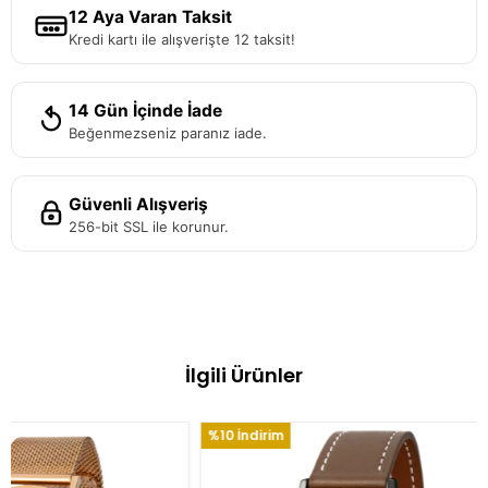
12 Aya Varan Taksit
Kredi kartı ile alışverişte 12 taksit!
14 Gün İçinde İade
Beğenmezseniz paranız iade.
Güvenli Alışveriş
256-bit SSL ile korunur.
İlgili Ürünler
rim
%10 İndirim