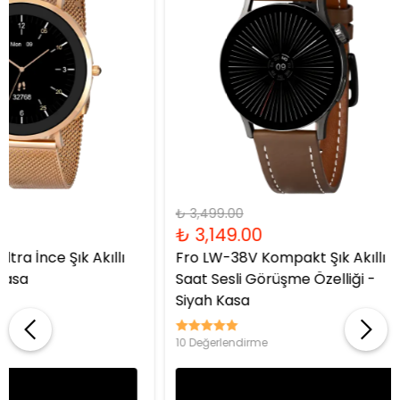
99.00
₺ 3,499.00
149.00
₺ 3,149.00
W-38V Kompakt Şık Akıllı
Fro LW-38V Kompakt Şık A
Sesli Görüşme Özelliği -
Saat Sesli Görüşme Özelli
r Kasa
Gold Kasa
rlendirme
10 Değerlendirme