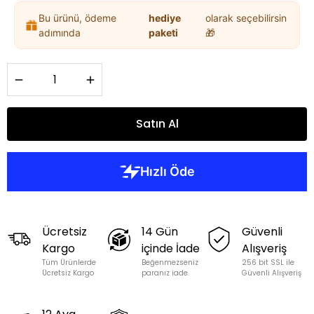
Bu ürünü, ödeme
hediye
olarak seçebilirsin
adımında
paketi
🎁
Satın Al
Ücretsiz
14 Gün
Güvenli
Kargo
içinde İade
Alışveriş
Tüm Ürünlerde
Beğenmezseniz
256 bit SSL ile
Ücretsiz Kargo
paranız iade.
Güvenli Alışveriş