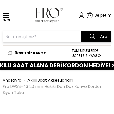
Sepetim
Menu
Ara
TÜM ÜRÜNLERDE
ÜCRETSİZ KARGO
ÜCRETSİZ KARGO
I SAAT ALANA DERİ KORDON HEDİYE! >>>>>
Anasayfa
Akıllı Saat Aksesuarları
Fro LW38-43 20 mm Hakiki Deri Düz Kahve Kordon
Siyah Toka