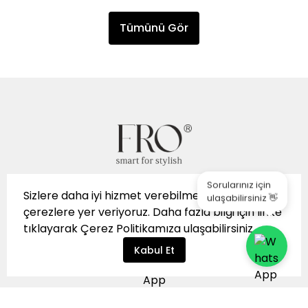
Tümünü Gör
Sorularınız için
Sizlere daha iyi hizmet verebilmek için sitemizde
ulaşabilirsiniz 👋
çerezlere yer veriyoruz. Daha fazla bilgi için
linke
tıklayarak
Çerez Politikamıza
ulaşabilirsiniz.
Kabul Et
👩‍💼 WhatsApp Müşteri
İptal