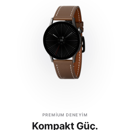
IP67
Endüktif, 5.0 V
Bluetooth Arama
Kalp Atışı Ölçümü
Evet
Evet
SpO₂
Ölçümü
Tansiyon
Ölçümü
Evet
Evet
Uyku Takibi
Adım Sayar
Evet
Evet
Aktivite Takibi
Kayış
Evet
20 mm
Android
iOS
4.4+
9.0+