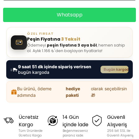
Whatsapp
ÖZEL FIRSAT
Peşin Fiyatına
3 Taksit
Ödemeyi
peşin fiyatına 3 aya böl
, hemen sahip
ol. Aylık 1.166 ₺'den başlayan fiyatlarla!
9 saat 51 dk içinde sipariş verirsen
Bugün kargoda
bugün kargoda
Bu ürünü, ödeme
hediye
olarak seçebilirsin
adımında
paketi
🎁
Ücretsiz
14 Gün
Güvenli
Kargo
içinde İade
Alışveriş
Tüm Ürünlerde
Beğenmezseniz
256 bit SSL ile
Ücretsiz Kargo
paranız iade.
Güvenli Alışveriş