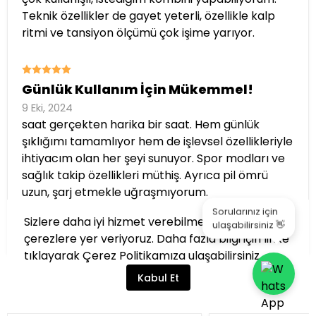
Teknik özellikler de gayet yeterli, özellikle kalp
ritmi ve tansiyon ölçümü çok işime yarıyor.
Günlük Kullanım İçin Mükemmel!
9 Eki, 2024
saat gerçekten harika bir saat. Hem günlük
şıklığımı tamamlıyor hem de işlevsel özellikleriyle
ihtiyacım olan her şeyi sunuyor. Spor modları ve
sağlık takip özellikleri müthiş. Ayrıca pil ömrü
uzun, şarj etmekle uğraşmıyorum.
Sorularınız için
Sizlere daha iyi hizmet verebilmek için sitemizde
ulaşabilirsiniz 👋
1
2
Sonraki
çerezlere yer veriyoruz. Daha fazla bilgi için
linke
tıklayarak
Çerez Politikamıza
ulaşabilirsiniz.
Kabul Et
İlgili Ürünler