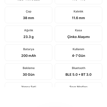
Çap
Kalınlık
38 mm
11.6 mm
Ağırlık
Kasa
23.3 g
Çinko Alaşımı
Batarya
Kullanım
200 mAh
4-7 Gün
Bekleme
Bluetooth
30 Gün
BLE 5.0 + BT 3.0
Yonga Seti
Spor Modları
JL7012
187 Mod
Su Dayanıklılık
Şarj