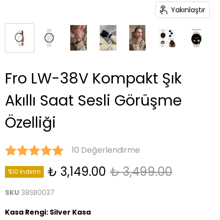
Yakınlaştır
Fro LW-38V Kompakt Şık
Akıllı Saat Sesli Görüşme
Özelliği
10 Değerlendirme
₺ 3,149.00
₺ 3,499.00
%10 İndirim
SKU
38SB0037
Kasa Rengi
:
Silver Kasa